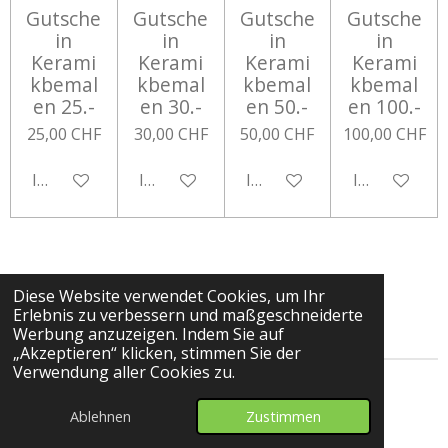
Gutsche
Gutsche
Gutsche
Gutsche
in
in
in
in
Kerami
Kerami
Kerami
Kerami
kbemal
kbemal
kbemal
kbemal
en 25.-
en 30.-
en 50.-
en 100.-
25,00 CHF
30,00 CHF
50,00 CHF
100,00 CHF
In den Warenkorb
In den Warenkorb
In den Warenkorb
In den Ware
Diese Website verwendet Cookies, um Ihr
Erlebnis zu verbessern und maßgeschneiderte
Werbung anzuzeigen. Indem Sie auf
„Akzeptieren“ klicken, stimmen Sie der
Verwendung aller Cookies zu.
© 2024 - 2026 sylart Keramik bemalen
Ablehnen
Zustimmen
Mit Unterstützung von
Webador