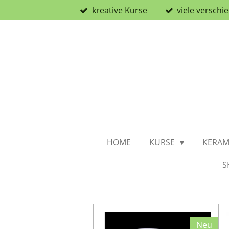
kreative Kurse
viele versch
Zum
Hauptinhalt
springen
HOME
KURSE
KERAM
S
Neu