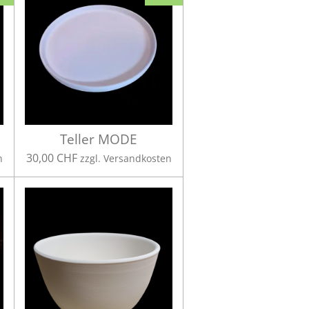
Teller MODE
30,00 CHF
n
zzgl. Versandkosten