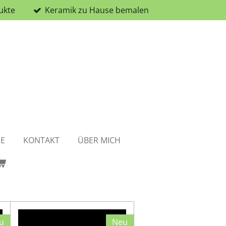
ukte
Keramik zu Hause bemalen
NE
KONTAKT
ÜBER MICH
u
Neu