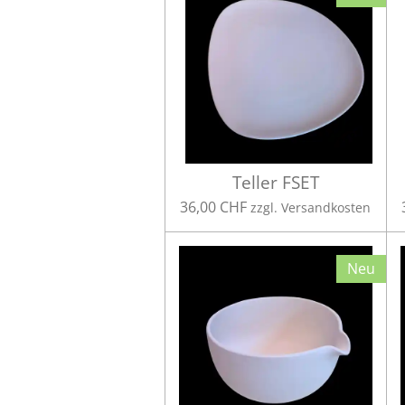
Teller FSET
36,00 CHF
zzgl. Versandkosten
Neu