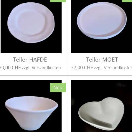
Teller HAFDE
Teller MOET
30,00 CHF
37,00 CHF
zzgl. Versandkosten
zzgl. Versandkoste
Neu