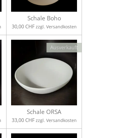
Schale Boho
30,00 CHF
n
zzgl. Versandkosten
Ausverkauft
Schale ORSA
33,00 CHF
n
zzgl. Versandkosten