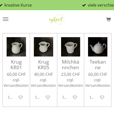
Kurse
viele verschiedene Rohli
Zum
Hauptinhalt
springen
Krug
Krug
Milchkä
Teekan
KR01
KR05
nnchen
ne
60,00 CHF
40,00 CHF
23,00 CHF
60,00 CHF
zzgl.
zzgl.
zzgl.
zzgl.
Versandkosten
Versandkosten
Versandkosten
Versandkosten
In den Warenkorb
In den Warenkorb
In den Warenkorb
In den Ware