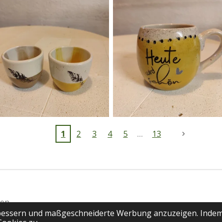
1
2
3
4
5
13
len
rbessern und maßgeschneiderte Werbung anzuzeigen. Indem