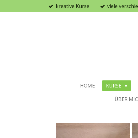
kreative Kurse
viele versch
Zum
Hauptinhalt
springen
HOME
KURSE
ÜBER MI