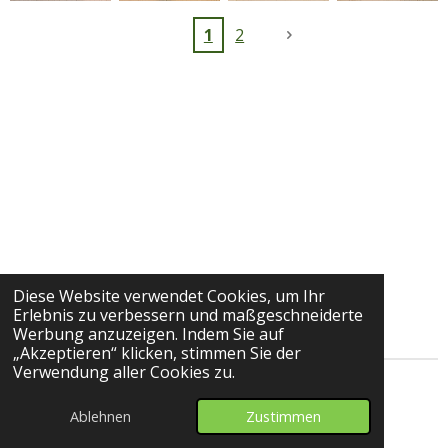
1
2
Diese Website verwendet Cookies, um Ihr
Erlebnis zu verbessern und maßgeschneiderte
Werbung anzuzeigen. Indem Sie auf
„Akzeptieren“ klicken, stimmen Sie der
Verwendung aller Cookies zu.
© 2024 - 2026 sylart Keramik bemalen
Ablehnen
Zustimmen
Mit Unterstützung von
Webador