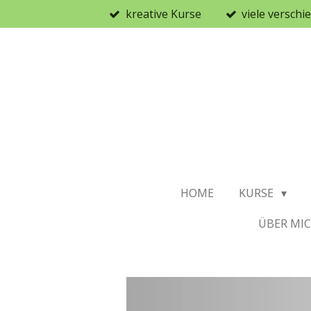
kreative Kurse
viele versch
Zum
Hauptinhalt
springen
HOME
KURSE
ÜBER MI