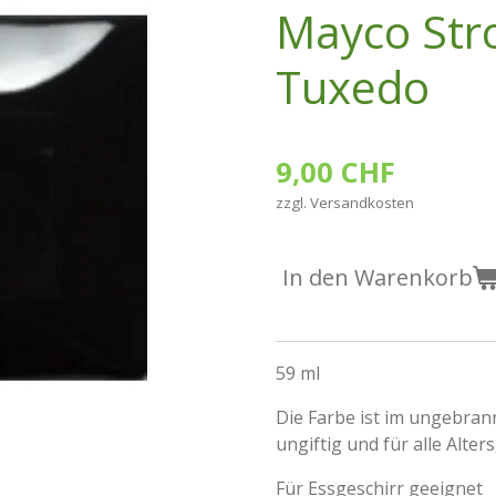
Mayco Str
Tuxedo
9,00 CHF
zzgl. Versandkosten
In den Warenkorb
59 ml
Die Farbe ist im ungebran
ungiftig und für alle Alte
Für Essgeschirr geeignet