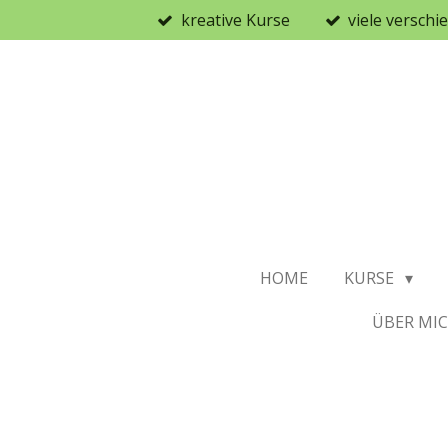
kreative Kurse
viele versch
Zum
Hauptinhalt
springen
HOME
KURSE
ÜBER MI