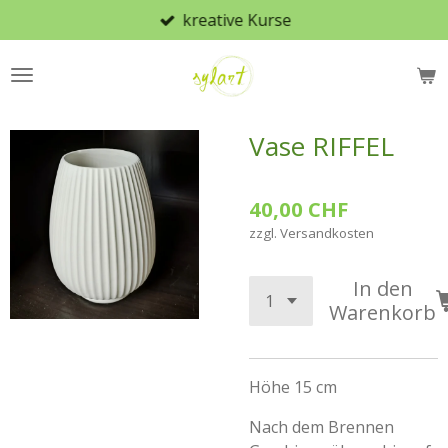
kreative Kurse
Zum
Hauptinhalt
springen
Vase RIFFEL
40,00 CHF
zzgl. Versandkosten
In den
Warenkorb
Höhe 15 cm
Nach dem Brennen