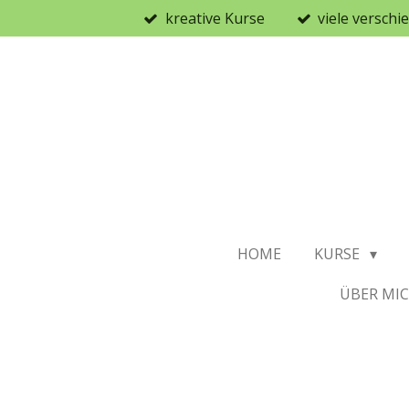
kreative Kurse
viele versch
Zum
Hauptinhalt
springen
HOME
KURSE
ÜBER MI