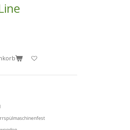
Line
nkorb
l
rrspülmaschinenfest
erwenden