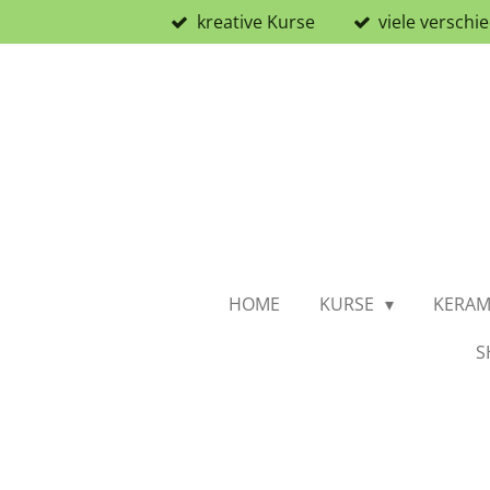
kreative Kurse
viele versch
Zum
Hauptinhalt
springen
HOME
KURSE
KERAM
S