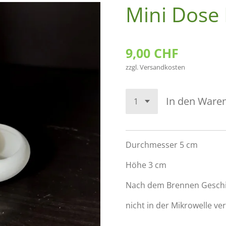
Mini Dose
9,00 CHF
zzgl. Versandkosten
In den Ware
Durchmesser 5 cm
Höhe 3 cm
Nach dem Brennen Geschi
nicht in der Mikrowelle v