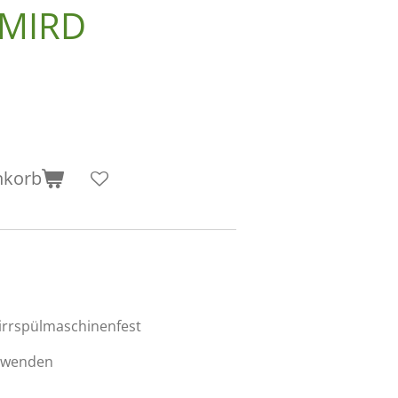
 MIRD
nkorb
rrspülmaschinenfest
erwenden