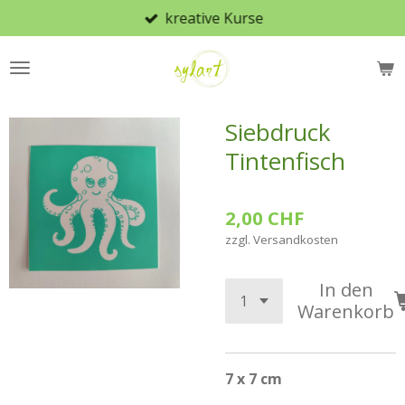
kreative Kurse
Zum
Hauptinhalt
springen
Siebdruck
Tintenfisch
2,00 CHF
zzgl. Versandkosten
In den
Warenkorb
7 x 7 cm