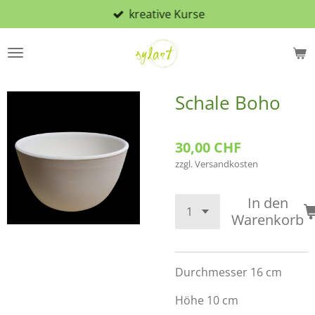
kreative Kurse
Zum
Hauptinhalt
springen
Schale Boho
30,00 CHF
zzgl. Versandkosten
In den
Warenkorb
Durchmesser 16 cm
Höhe 10 cm