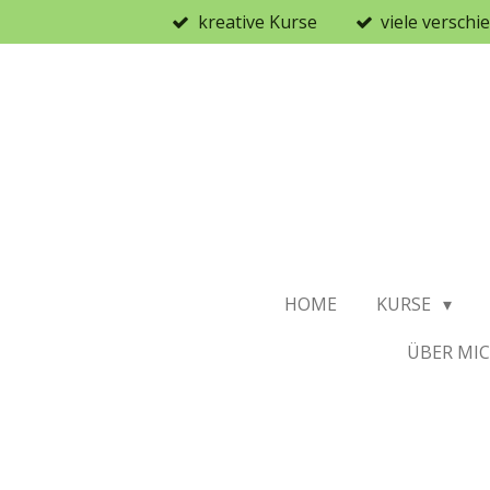
kreative Kurse
viele versch
Zum
Hauptinhalt
springen
HOME
KURSE
ÜBER MI