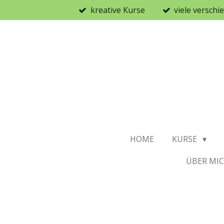
kreative Kurse
viele versch
Zum
Hauptinhalt
springen
HOME
KURSE
ÜBER MI