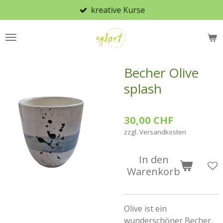
kreative Kurse
Zum
Hauptinhalt
springen
Becher Olive
splash
30,00 CHF
zzgl. Versandkosten
In den
Warenkorb
Olive ist ein
wunderschöner Becher,