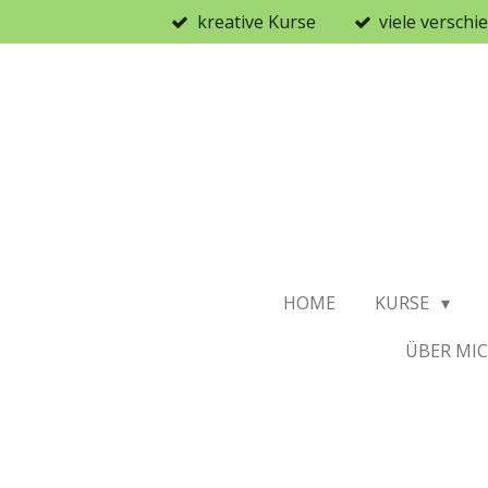
kreative Kurse
viele versch
Zum
Hauptinhalt
springen
HOME
KURSE
ÜBER MI