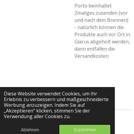
Porto beinhaltet
2maliges zusenden (vor
und nach dem Brennen)
- natürlich können die
Produkte auch vor Ort in
Glarus abgeholt werden,
dann entfallen die
Versandkosten
Diese Website verwendet Cookies, um Ihr
Erlebnis zu verbessern und maßgeschneiderte
Werbung anzuzeigen. Indem Sie auf
„Akzeptieren“ klicken, stimmen Sie der
Verwendung aller Cookies zu.
© 2024 - 2026 sylart Keramik bemalen
Mit Unterstützung von
Webador
Ablehnen
Zustimmen