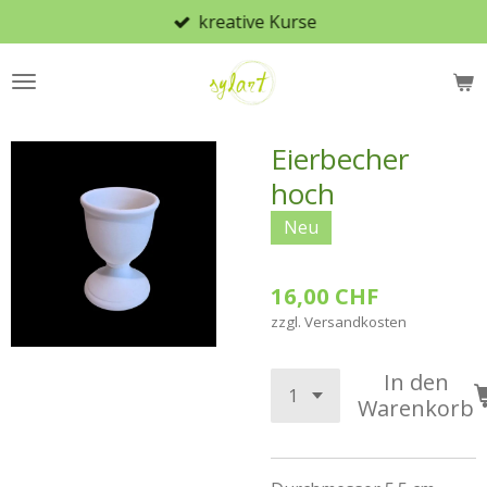
kreative Kurse
Zum
Hauptinhalt
springen
Eierbecher
hoch
Neu
16,00 CHF
zzgl. Versandkosten
In den
Warenkorb